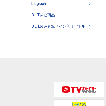
blt graph.
B.L.T.関連商品
B.L.T.関連直筆サイン入りパネル