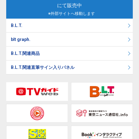
にて販売中
※外部サイトへ移動します
B.L.T.
blt graph.
B.L.T.関連商品
B.L.T.関連直筆サイン入りパネル