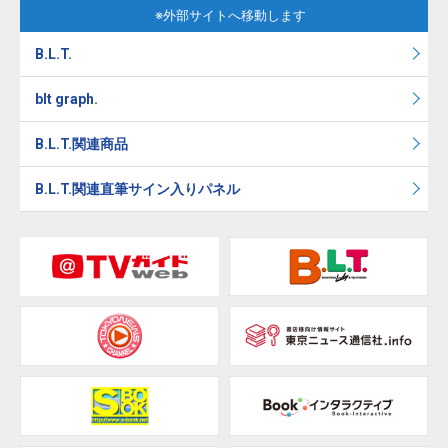
※外部サイトへ移動します
B.L.T.
blt graph.
B.L.T.関連商品
B.L.T.関連直筆サイン入りパネル