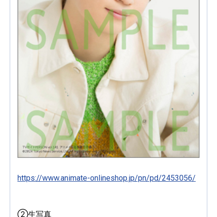
https://www.animate-onlineshop.jp/pn/pd/2453056/
②生写真