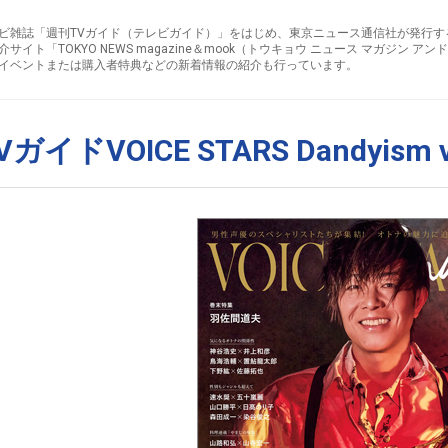
ビ雑誌「週刊TVガイド（テレビガイド）」をはじめ、東京ニュース通信社が発行す
介サイト「TOKYO NEWS magazine＆mook（トウキョウ ニュース マガジン 
イベントまたは購入者特典などの新着情報の紹介も行っています。
VガイドVOICE STARS Dandyism v