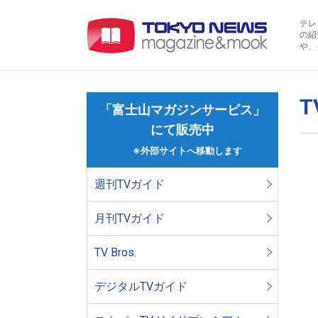
テレ
の紹
や、
T
「富士山マガジンサービス」
にて販売中
※外部サイトへ移動します
週刊TVガイド
月刊TVガイド
TV Bros.
デジタルTVガイド