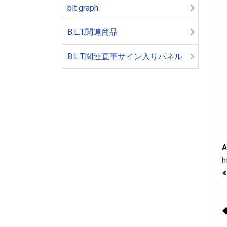
blt graph.
B.L.T.関連商品
B.L.T.関連直筆サイン入りパネル
h