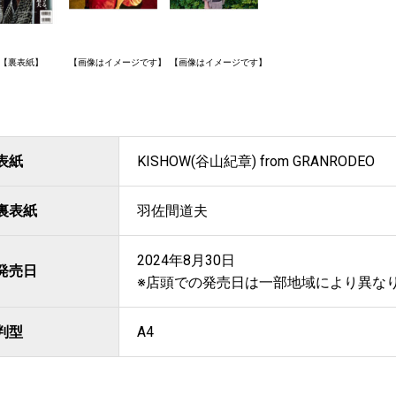
【裏表紙】
【画像はイメージです】
【画像はイメージです】
表紙
KISHOW(谷山紀章) from GRANRODEO
裏表紙
羽佐間道夫
2024年8月30日
発売日
※店頭での発売日は一部地域により異な
判型
A4