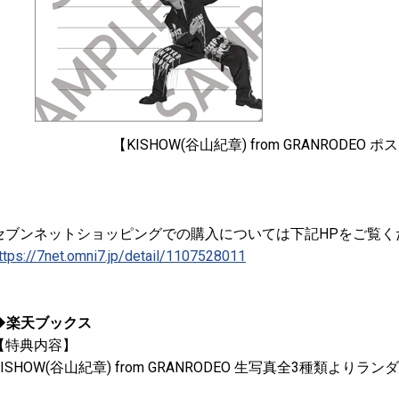
【KISHOW(谷山紀章) from GRANRODE
セブンネットショッピングでの購入については下記HPをご覧く
ttps://7net.omni7.jp/detail/1107528011
◆楽天ブックス
【特典内容】
KISHOW(谷山紀章) from GRANRODEO 生写真全3種類よりラン