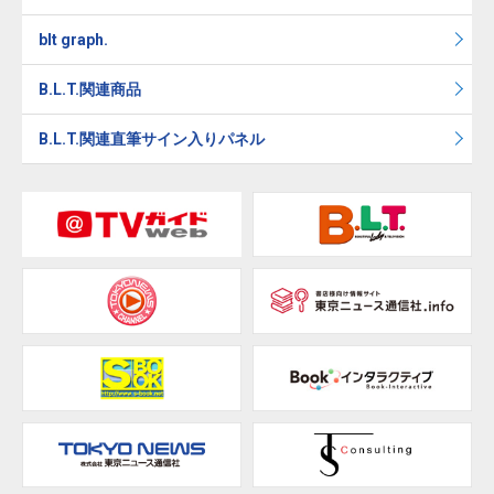
blt graph.
B.L.T.関連商品
B.L.T.関連直筆サイン入りパネル