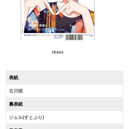
【裏表紙】
表紙
古川慎
裏表紙
ジェル(すとぷり)