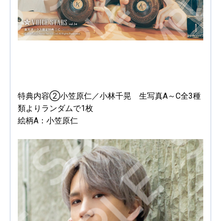
特典内容②小笠原仁／小林千晃 生写真A～C全3種
類よりランダムで1枚
絵柄A：小笠原仁