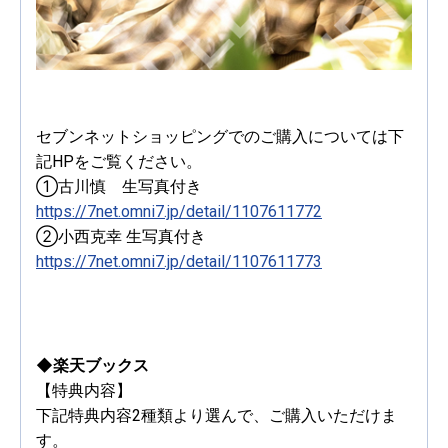
セブンネットショッピングでのご購入については下
記HPをご覧ください。
①古川慎 生写真付き
https://7net.omni7.jp/detail/1107611772
②小西克幸 生写真付き
https://7net.omni7.jp/detail/1107611773
◆楽天ブックス
【特典内容】
下記特典内容2種類より選んで、ご購入いただけま
す。