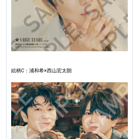
絵柄C：浦和希×西山宏太朗