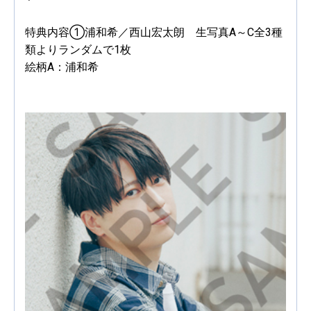
特典内容①浦和希／西山宏太朗 生写真A～C全3種
類よりランダムで1枚
絵柄A：浦和希