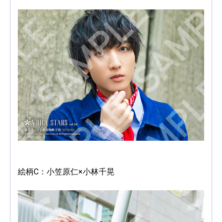
絵柄C：小笠原仁×小林千晃