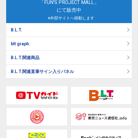
「FUN'S PROJECT MALL」
にて販売中
※外部サイトへ移動します
B.L.T.
blt graph.
B.L.T.関連商品
B.L.T.関連直筆サイン入りパネル