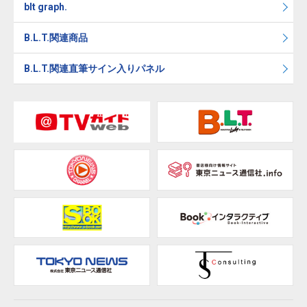
blt graph.
B.L.T.関連商品
B.L.T.関連直筆サイン入りパネル