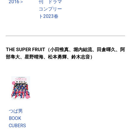
2016＞
刊 ドラマ
コンプリー
ト2023春
THE SUPER FRUIT（小田惟真、堀内結流、田倉暉久、阿
部隼大、星野晴海、松本勇輝、鈴木志音）
つば男
BOOK
CUBERS