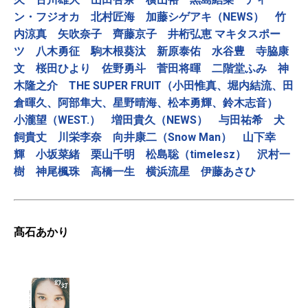
ン・フジオカ
北村匠海
加藤シゲアキ（NEWS）
竹
内涼真
矢吹奈子
齊藤京子
井桁弘恵
マキタスポー
ツ
八木勇征
駒木根葵汰
新原泰佑
水谷豊
寺脇康
文
桜田ひより
佐野勇斗
菅田将暉
二階堂ふみ
神
木隆之介
THE SUPER FRUIT（小田惟真、堀内結流、田
倉暉久、阿部隼大、星野晴海、松本勇輝、鈴木志音）
小瀧望（WEST.）
増田貴久（NEWS）
与田祐希
犬
飼貴丈
川栄李奈
向井康二（Snow Man）
山下幸
輝
小坂菜緒
栗山千明
松島聡（timelesz）
沢村一
樹
神尾楓珠
高橋一生
横浜流星
伊藤あさひ
髙石あかり