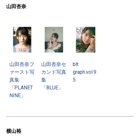
山田杏奈
山田杏奈フ
山田杏奈セ
blt
ァースト写
カンド写真
graph.vol.9
真集
集
5
「PLANET
「BLUE」
NINE」
横山裕