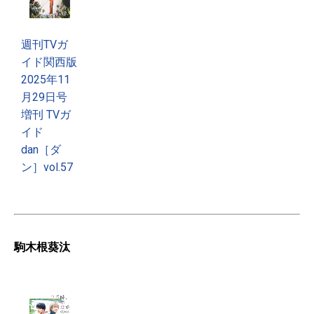
週刊TVガ
イド関西版
2025年11
月29日号
増刊 TVガ
イド
dan［ダ
ン］vol.57
駒木根葵汰