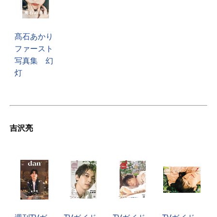
髙石あかり
ファースト
写真集 幻
灯
吉沢亮