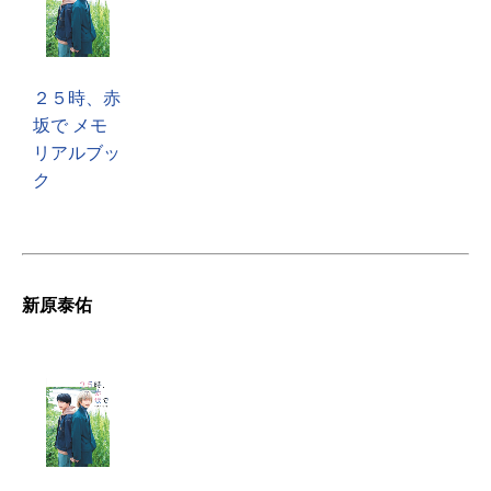
２５時、赤
坂で メモ
リアルブッ
ク
新原泰佑