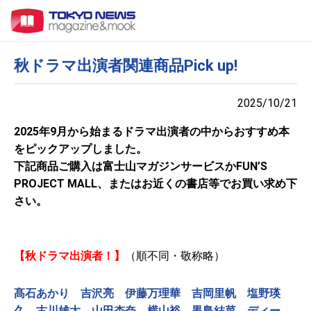
秋ドラマ出演者関連商品Pick up!
2025/10/21
2025年9月から始まるドラマ出演者の中からおすすめ本
をピックアップしました。
下記商品ご購入は富士山マガジンサービスかFUN’S
PROJECT MALL、またはお近くの書店等でお買い求め下
さい。
【秋ドラマ出演者！】
（順不同・敬称略）
髙石あかり
吉沢亮
伊藤万理華
吉岡里帆
塩野瑛
久
古川雄大
山田杏奈
横山裕
黒島結菜
ディー