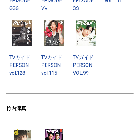
EPISODE
EPISODE
EPISODE
vol．51
GGG
VV
SS
TVガイド
TVガイド
TVガイド
PERSON
PERSON
PERSON
vol.128
vol.115
VOL.99
竹内涼真