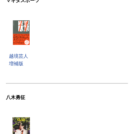
マキタスポーツ
越境芸人
増補版
八木勇征