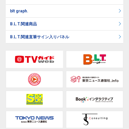
blt graph.
B.L.T.関連商品
B.L.T.関連直筆サイン入りパネル