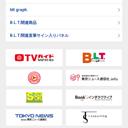
blt graph.
B.L.T.関連商品
B.L.T.関連直筆サイン入りパネル