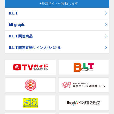
※外部サイトへ移動します
B.L.T.
blt graph.
B.L.T.関連商品
B.L.T.関連直筆サイン入りパネル