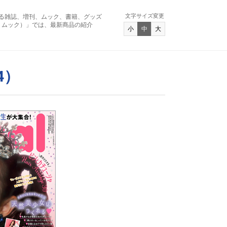
文字サイズ変更
る雑誌、増刊、ムック、書籍、グッズ
アンド ムック）」では、最新商品の紹介
小
中
大
4）