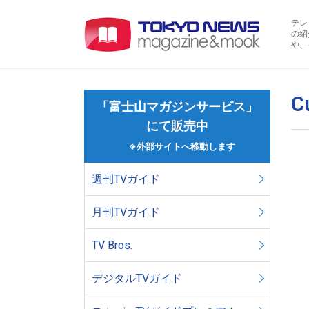
テレ
の紹
や、
C
「富士山マガジンサービス」
にて販売中
※外部サイトへ移動します
週刊TVガイド
月刊TVガイド
TV Bros.
デジタルTVガイド