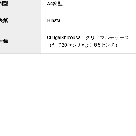
判型
A4変型
表紙
Hinata
Cuugal×nicousa クリアマルチケース
付録
（たて20センチ×よこ8.5センチ）