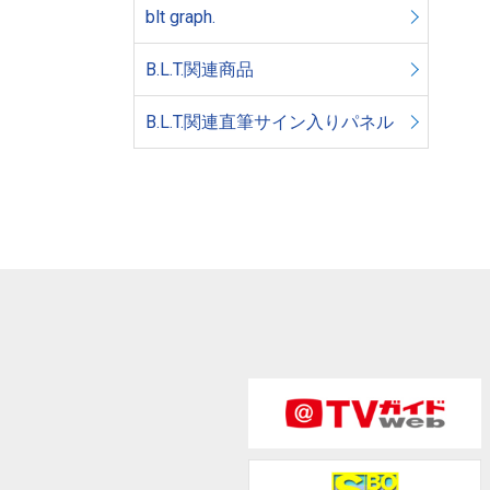
blt graph.
B.L.T.関連商品
B.L.T.関連直筆サイン入りパネル