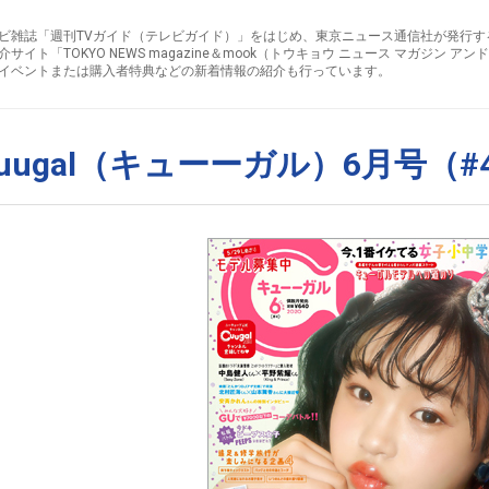
ビ雑誌「週刊TVガイド（テレビガイド）」をはじめ、東京ニュース通信社が発行す
介サイト「TOKYO NEWS magazine＆mook（トウキョウ ニュース マガジン 
イベントまたは購入者特典などの新着情報の紹介も行っています。
uugal（キューーガル）6月号（#