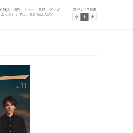
文字サイズ変更
る雑誌、増刊、ムック、書籍、グッズ
アンド ムック）」では、最新商品の紹介
小
中
大