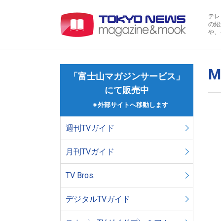
テレ
の紹
や、
M
「富士山マガジンサービス」
にて販売中
※外部サイトへ移動します
週刊TVガイド
月刊TVガイド
TV Bros.
デジタルTVガイド