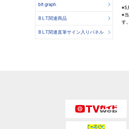
blt graph.
※
※
B.L.T.関連商品
す
B.L.T.関連直筆サイン入りパネル