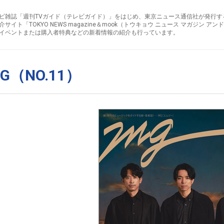
ビ雑誌「週刊TVガイド（テレビガイド）」をはじめ、東京ニュース通信社が発行す
介サイト「TOKYO NEWS magazine＆mook（トウキョウ ニュース マガジン 
イベントまたは購入者特典などの新着情報の紹介も行っています。
G（NO.11）