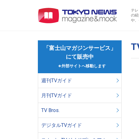
テレ
の紹
や、
T
「富士山マガジンサービス」
にて販売中
※外部サイトへ移動します
週刊TVガイド
月刊TVガイド
TV Bros.
デジタルTVガイド