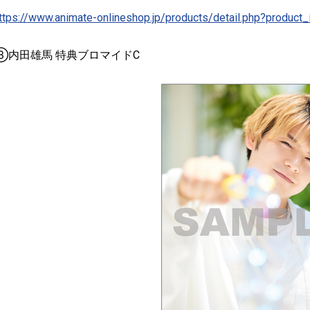
ttps://www.animate-onlineshop.jp/products/detail.php?produc
③内田雄馬 特典ブロマイドC