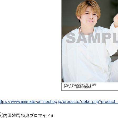
ttps://www.animate-onlineshop.jp/products/detail.php?produc
②内田雄馬 特典ブロマイドB