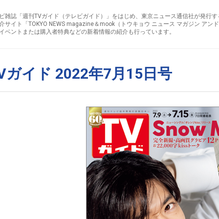
ビ雑誌「週刊TVガイド（テレビガイド）」をはじめ、東京ニュース通信社が発行す
介サイト「TOKYO NEWS magazine＆mook（トウキョウ ニュース マガジン 
イベントまたは購入者特典などの新着情報の紹介も行っています。
Vガイド 2022年7月15日号