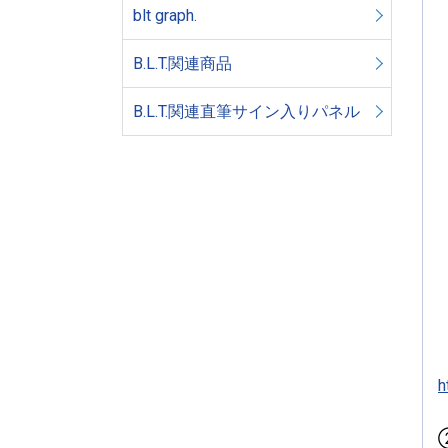
blt graph.
B.L.T.関連商品
B.L.T.関連直筆サイン入りパネル
h