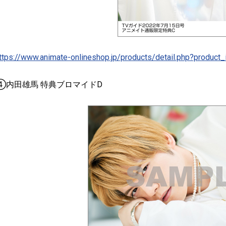
ttps://www.animate-onlineshop.jp/products/detail.php?produc
④内田雄馬 特典ブロマイドD