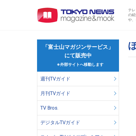
テレ
の紹
や、
「富士山マガジンサービス」
にて販売中
※外部サイトへ移動します
週刊TVガイド
月刊TVガイド
TV Bros.
デジタルTVガイド