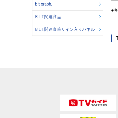
blt graph.
※
B.L.T.関連商品
B.L.T.関連直筆サイン入りパネル