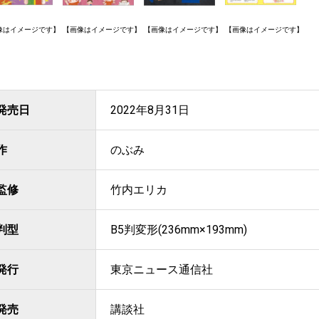
像はイメージです】
【画像はイメージです】
【画像はイメージです】
【画像はイメージです】
発売日
2022年8月31日
作
のぶみ
監修
竹内エリカ
判型
B5判変形(236mm×193mm)
発行
東京ニュース通信社
発売
講談社