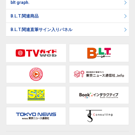
blt graph.
B.L.T.関連商品
B.L.T.関連直筆サイン入りパネル