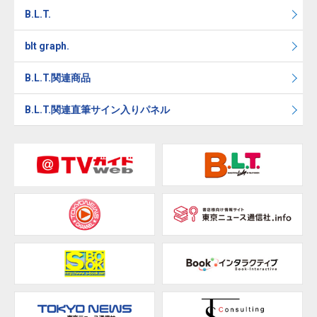
B.L.T.
blt graph.
B.L.T.関連商品
B.L.T.関連直筆サイン入りパネル