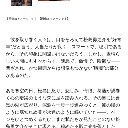
【画像はイメージです】
【画像はイメージです】
彼を取り巻く人々は、口をそろえて松島勇之介を“好青
年”だと言う。人当たりが良く、スマートで、聡明である
から、その印象に間違いはないだろう。しかし、素晴ら
しい人間にもすべからく、醜悪で、傲慢で、陰鬱な――
閉ざされ、かつ周囲からは想像もつかない“暗闇”の部分
があるのだ。
ある寒空の日、松島は怒り、悲しみ、悔恨、葛藤が渦巻
く心の暗渠のような森に足を踏み入れる。その奥には蒼
黒の湖が広がり、深淵を一歩一歩進みゆくと、彼の瞳の
ように底知れぬ闇が永遠のように続いていた――。ペー
ジをひとつめくるたび、まだ私たちが見たことのない松
島勇之介がそこに現れる。秘めたる影に光を落とした