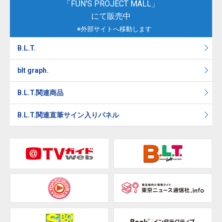
「FUN'S PROJECT MALL」
にて販売中
※外部サイトへ移動します
B.L.T.
blt graph.
B.L.T.関連商品
B.L.T.関連直筆サイン入りパネル