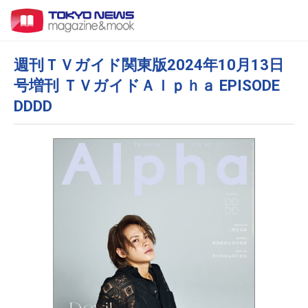
週刊ＴＶガイド関東版2024年10月13日
号増刊 ＴＶガイドＡｌｐｈａ EPISODE
DDDD