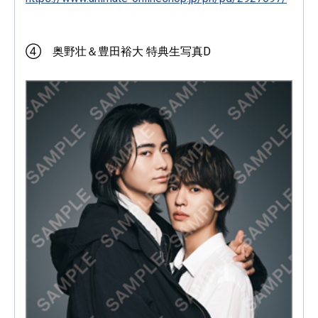
④ 奥野壮＆豊田裕大 特典生写真D