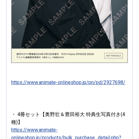
https://www.animate-onlineshop.jp/pn/pd/2927698/
・ 4冊セット【奥野壮＆豊田裕大 特典生写真付き(4
種)】
https://www.animate-
onlineshop.jp/products/bulk_purchase_detail.php?