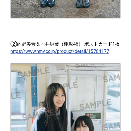
②的野美青＆向井純葉（櫻坂46） ポストカード1枚
https://www.hmv.co.jp/product/detail/15764177