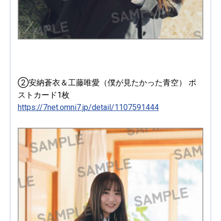
②安納蒼衣＆工藤唯愛（僕が見たかった青空） ポ
ストカード1枚
https://7net.omni7.jp/detail/1107591444