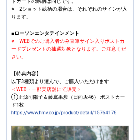
トカードの絵柄は同じです。
※ 2ショット絵柄の場合は、それぞれのサインが入
ります。
■ローソンエンタテインメント
※ WEBでのご購入者のみ直筆サイン入りポストカ
ードプレゼントの抽選対象となります。ご注意くだ
さい。
【特典内容】
以下3種類より選んで、ご購入いただけます
＜WEB・一部実店舗にて販売＞
①正源司陽子＆藤嶌果歩（日向坂46） ポストカー
ド1枚
https://www.hmv.co.jp/product/detail/15764176