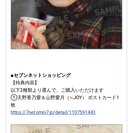
■セブンネットショッピング
【特典内容】
以下2種類より選んで、ご購入いただけます
①天野香乃愛＆山野愛月（≒JOY） ポストカード1
枚
https://7net.omni7.jp/detail/1107591443