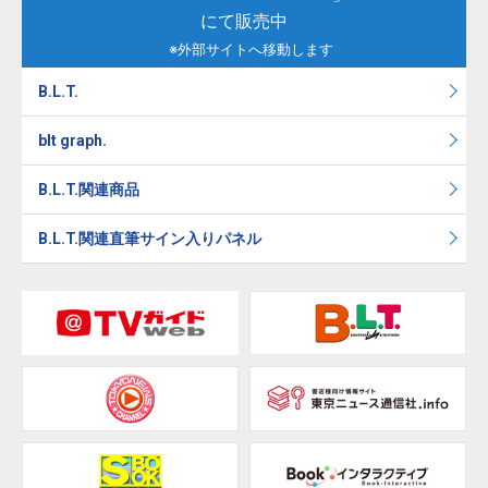
にて販売中
※外部サイトへ移動します
B.L.T.
blt graph.
B.L.T.関連商品
B.L.T.関連直筆サイン入りパネル