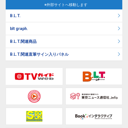
※外部サイトへ移動します
B.L.T.
blt graph.
B.L.T.関連商品
B.L.T.関連直筆サイン入りパネル