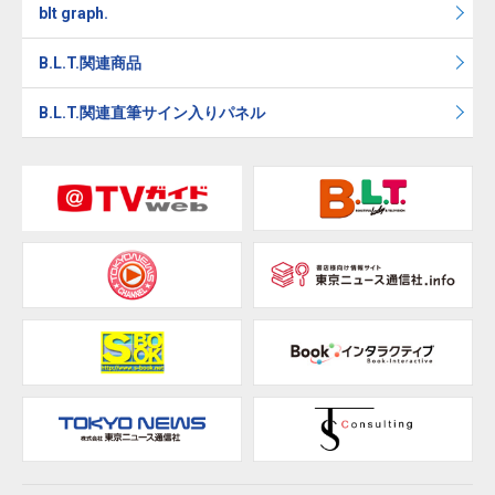
blt graph.
B.L.T.関連商品
B.L.T.関連直筆サイン入りパネル