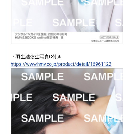
・羽生結弦生写真C付き
https://www.hmv.co.jp/product/detail/16961122