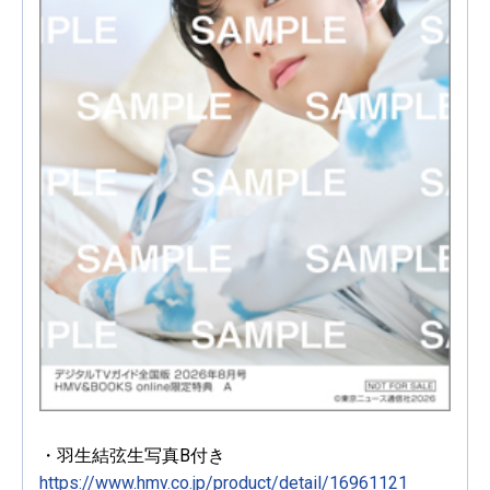
・羽生結弦生写真B付き
https://www.hmv.co.jp/product/detail/16961121