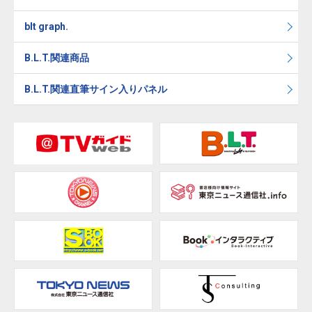
blt graph.
B.L.T.関連商品
B.L.T.関連直筆サイン入りパネル