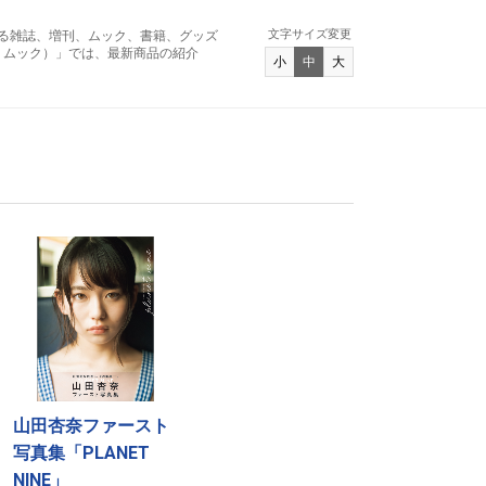
文字サイズ変更
る雑誌、増刊、ムック、書籍、グッズ
アンド ムック）」では、最新商品の紹介
小
中
大
山田杏奈ファースト
写真集「PLANET
NINE」