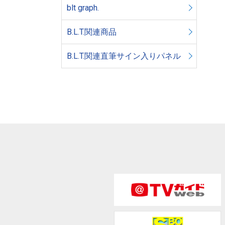
blt graph.
B.L.T.関連商品
B.L.T.関連直筆サイン入りパネル