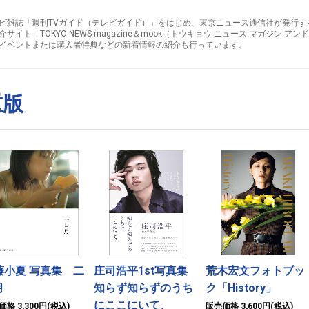
ビ雑誌「週刊TVガイド（テレビガイド）」をはじめ、東京ニュース通信社が発行す
介サイト「TOKYO NEWS magazine＆mook（トウキョウ ニュース マガジン 
イベントまたは購入者特典などの新着情報の紹介も行っています。
重版
藤小夏 写真集 二
庄司浩平1st写真集
荒木宏文フォトブッ
月
知らず知らずのうち
ク「History」
にここにいて、
格 3,300円(税込)
販売価格 3,600円(税込)