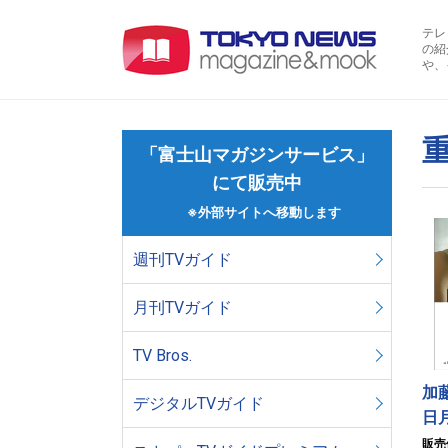
テレ
の紹
や、
「富士山マガジンサービス」
にて販売中
※外部サイトへ移動します
週刊TVガイド
月刊TVガイド
TV Bros.
加
デジタルTVガイド
日
販売価